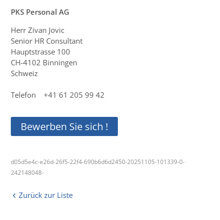
PKS Personal AG
Herr Zivan Jovic
Senior HR Consultant
Hauptstrasse 100
CH-4102 Binningen
Schweiz
Telefon +41 61 205 99 42
Bewerben Sie sich !
d05d5e4c-e26d-26f5-22f4-690b6d6d2450-20251105-101339-0-
242148048-
Zurück zur Liste