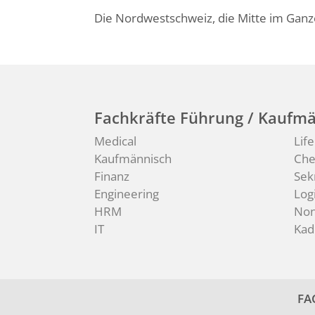
Die Nordwestschweiz, die Mitte im Ganz
Fachkräfte Führung / Kaufmä
Medical
Lif
Kaufmännisch
Ch
Finanz
Sek
Engineering
Logi
HRM
Non
IT
Kad
FA