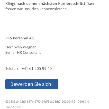
Klingt nach deinem nächsten Karriereschritt?
Dann
freuen wir uns, dich kennenzulernen.
PKS Personal AG
Herr Sven Wagner
Senior HR Consultant
Telefon +41 61 205 99 40
Bewerben Sie sich !
639883c0-23f5-887b-27f0-69df3b898fb7-20260415-101982-0-
242320959-