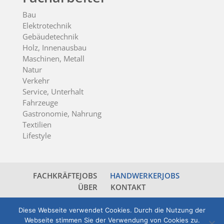
Bau
Elektrotechnik
Gebäudetechnik
Holz, Innenausbau
Maschinen, Metall
Natur
Verkehr
Service, Unterhalt
Fahrzeuge
Gastronomie, Nahrung
Textilien
Lifestyle
FACHKRÄFTEJOBS
HANDWERKERJOBS
ÜBER
KONTAKT
Diese Webseite verwendet Cookies. Durch die Nutzung der
© 2026 jobs-nordwestschweiz.ch - all rights reserved
Webseite stimmen Sie der Verwendung von Cookies zu.