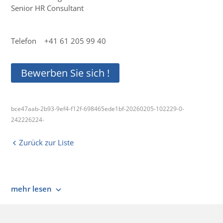
Senior HR Consultant
Telefon +41 61 205 99 40
Bewerben Sie sich !
bce47aab-2b93-9ef4-f12f-698465ede1bf-20260205-102229-0-
242226224-
Zurück zur Liste
mehr lesen