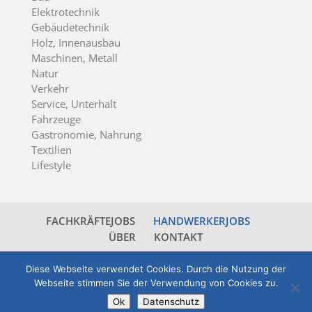
Elektrotechnik
Gebäudetechnik
Holz, Innenausbau
Maschinen, Metall
Natur
Verkehr
Service, Unterhalt
Fahrzeuge
Gastronomie, Nahrung
Textilien
Lifestyle
FACHKRÄFTEJOBS
HANDWERKERJOBS
ÜBER
KONTAKT
Diese Webseite verwendet Cookies. Durch die Nutzung der
© 2026 jobs-nordwestschweiz.ch - all rights reserved
Webseite stimmen Sie der Verwendung von Cookies zu.
-
powered by jobbzz.ch
- ein Angebot der
PKS
Ok
Datenschutz
Personal AG