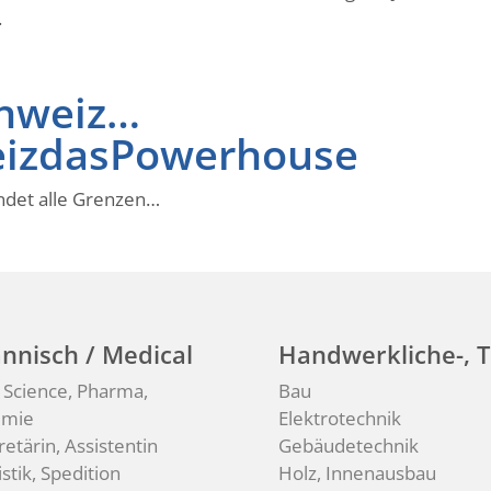
.
chweiz…
izdasPowerhouse
ndet alle Grenzen…
nnisch / Medical
Handwerkliche-, T
e Science, Pharma,
Bau
emie
Elektrotechnik
retärin, Assistentin
Gebäudetechnik
stik, Spedition
Holz, Innenausbau