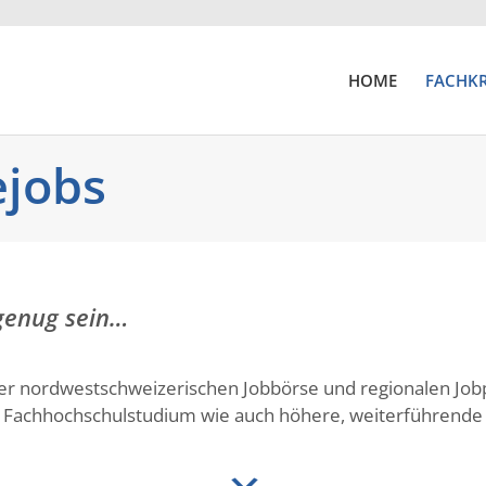
HOME
FACHKR
ejobs
 genug sein…
der nordwestschweizerischen Jobbörse und regionalen Job
der Fachhochschulstudium wie auch höhere, weiterführend