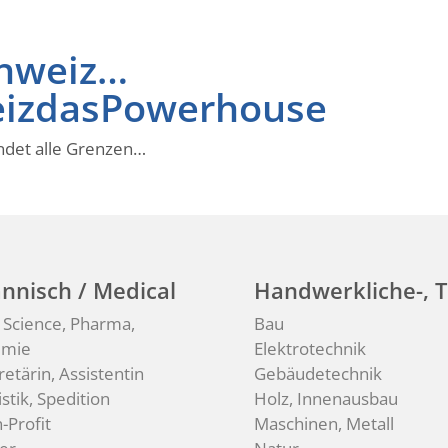
chweiz…
izdasPowerhouse
ndet alle Grenzen…
nnisch / Medical
Handwerkliche-, T
e Science, Pharma,
Bau
emie
Elektrotechnik
retärin, Assistentin
Gebäudetechnik
stik, Spedition
Holz, Innenausbau
-Profit
Maschinen, Metall