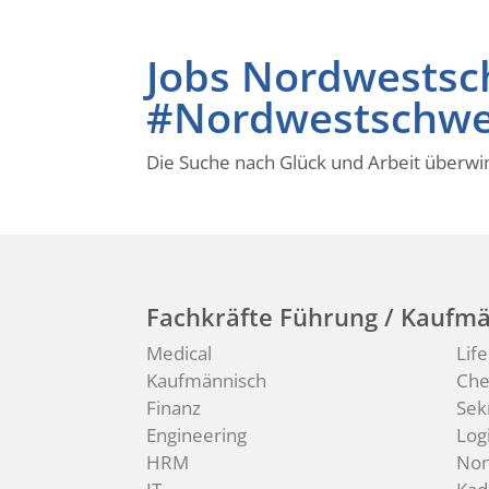
Jobs Nordwests
#Nordwestschwe
Die Suche nach Glück und Arbeit überwi
Fachkräfte Führung / Kaufmä
Medical
Lif
Kaufmännisch
Ch
Finanz
Sek
Engineering
Logi
HRM
Non