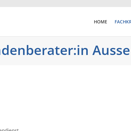
HOME
FACHKR
ndenberater:in Auss
endienst